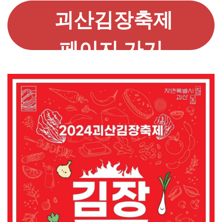
괴산김장축제
페이지 가기