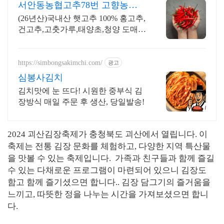
서안동농협고추78번 고향농산
26년산 햇건고추/고춧가루
(26년산)국내산 햇고추 100% 홍고추,
건고추,고춧가루,태양초,청양 도매가
격판매
https://simbongsakimchi.com/
광고
심봉사김치
김치맛에 눈 뜨다! 시원한 중부식 김
장방식 매일 주문 후 생산, 당일발송!
2024 괴산김장축제가 충청북도 괴산에서 열립니다. 이
축제는 전통 김장 문화를 체험하고, 다양한 지역 특산물
을 맛볼 수 있는 축제입니다. 가족과 친구들과 함께 즐길
수 있는 다채로운 프로그램이 마련되어 있으니 김장도
함고 함께 즐기셨으면 합니다.. 김장 담그기의 즐거움을
느끼고, 따뜻한 정을 나누는 시간을 가져보셨으면 합니
다.