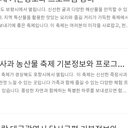
청남도 보령시에서 열립니다. 신선한 굴과 다양한 해산물을 만끽할 수 있
. 지역 특산물을 활용한 맛있는 요리와 즐길 거리가 가득한 축제에
보내기에 좋은 축제입니다. 이 축제는 여러분의 미각을 사로잡고, 천
수 있는 완벽한 장소이니 맛있는 굴축제를 즐기셨으면 합니다. 전북
북 굴 축제 기본정보 일시 : 2024. 11.16.(토)~11.17.(일)개막식 
:00장소 : 천북면 장은리 굴단지 일원주퇴/주관 : 천북굴축제추진위원회후원 
란? 보령 천북 굴 축제추진 위원회에서 마련한 천북 굴 축..
제2회 포항 죽장사과 농산물 축제 기본정보와 프로그램 정리 홍지윤 윤수현 출연
 축제가 경상북도 포항시에서 열립니다. 이 축제는 신선한 죽장사과
한껏 느낄 수 있는 곳입니다 가족과 함께 즐길 수 있는 다양한 체험 프
 있습니다. 풍성한 자연과 함께하는 특별한 하루를 보내셨으면 합니
트 페이지 가기 제2회 포항 죽장사과 농산물 축제 기본정보 일시 : 2
:00~17:00장소 : 서포중 포항보건고등학교 일대(죽장면 일광길 2)주최 : 포
등문의 : 안전관리총괄책임자 김경휴 010-3524-1458 제2회 포항
연가수 ※ 개막식 : 2024. 11. 09(토) 11:00 제2..