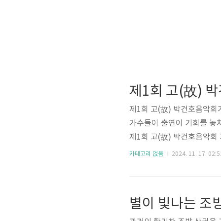
제1회 고(故) 박건호음악회
가수들이 출연이 기회를 놓
제1회 고(故) 박건호음악회 기본
주최: 박건호 기념사업회후원
카테고리 없음
2024. 11. 17. 02:5
법 입장료 없이 무료입니다.
징 오는 11월 29일 원주
운도, 전영록, 안성훈, 김수희