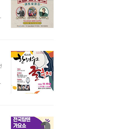
별
조
번
고
께