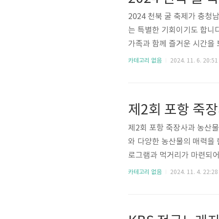
표 및 초대..
2024 천북 굴 축제가 충
는 특별한 기회이기도 합니다
가족과 함께 즐거운 시간을 
의 아름다운 자연을 경험할 
카테고리 없음
2024. 11. 6. 20:51
굴 축제 페이지 가기 2024 천
2024.11.16.(토) 13
보령시 2024 천북 굴 축제
제2회 포항 죽장사과 농산물
와 다양한 농산물의 매력을 
로그램과 먹거리가 마련되어
다. APEC 성공기원 콘서
카테고리 없음
2024. 11. 4. 22:28
24.11.9.(토) 10시 10
항시, 죽장면 기관 자생단체 
죽장사과 농산물 축제 개막식 및 출