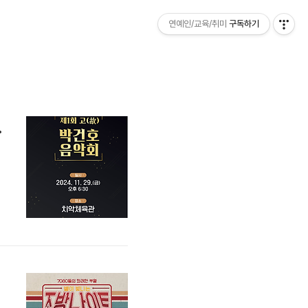
연예인/교육/취미
구독하기
분 임수정 정다경 출연
관
특
설