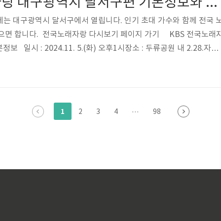
KBS 전국노래자랑 대구광역시 달서구편 기본정보와 초대가수 정리 안성훈 배일호 김소유 윤서령 조성희 출연
에는 대구광역시 달서구에서 열립니다. 인기 초대 가수와 함께 전국 
셨으면 합니다. 전국노래자랑 다시보기 페이지 가기 KBS 전국노래
일시 : 2024.11. 5.(화) 오후1시장소 : 두류공원 내 2.28.자유
 다목적체육관주최 : 대구광역시 달서구편주관 : KBS KBS전국노
출연가수 KBS전국노래자랑 대구광역시 달서구편 예심일정 🎤예
. 16.(수)~25.(금) - 신청대상: 달서구민, 달서구 관내 직장인·학생 등
각 동 행정복지센터 이메일(d1684812@korea.kr) ..
1
2
3
4
···
98