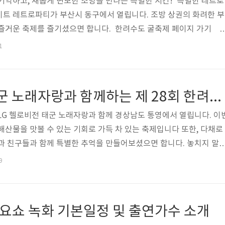
기억하고, 새롭게 변모한 조방을 만나는 특별한 시간! 특별한 레트로
이트 레트로파티가 부산시 동구에서 열립니다. 조방 상권의 화려한 부
 즐거운 축제를 즐기셨으면 합니다. 한려수도 굴축제 페이지 가기 
본정보 📅 일시: 2024. 11. 15. (금) 18:00~20:30 📍 장소:
1
와 부산 MBC 사이 도로) 🤝 주최/주관: 부산동구, 조방상권활성화
커넥트 현대 별이 빛나는 조방나이트 레트로파티 출연진 별이 빛나는 
 별이 빛나는 조방나이트 레트로파티 특징 부산 동구는 조방
LG 헬로비전 태군 노래자랑과 함께하는 제 28회 한려수도 굴축제 기본정보와 프로그램 녹화 방영분 정리 나태주 박군 은가은 출연
LG 헬로비전 태군 노래자랑과 함께 경상남도 통영에서 열립니다. 이
해산물을 맛볼 수 있는 기회로 가득 차 있는 축제입니다 또한, 다채로
과 친구들과 함께 특별한 추억을 만들어보셨으면 합니다. 놓치지 말
 굴축제 시청페이지 바로가기 LG 헬로비전 태군 노래자랑과 함
9
기본정보 일시 : 2024년 11월 17일(일) 오전 11:00~오후 4:00장
당주최 : 굴수하식수산업 협동조합, 굴자조금관리위원회후원 : 경상남
LG헬로비전 LG 헬로비전 태군 노래자랑과 함께하는 제28회 한려수도
 가요쇼 녹화 기본일정 및 출연가수 소개