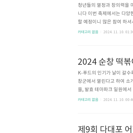
청년들의 열정과 창의력을 마
니다 이번 축제에서는 다양한
할 예정이니 많은 참여 하셔
4회 무안 YD페스티벌 기본정보 
카테고리 없음
2024. 11. 10. 01:3
최/주관 : 무안군 제4회 
개막축하공연: 지역 특산물인
스 경연대회: 자유롭게 몸을 
2024 순창 떡
이 어..
K-푸드의 인기가 날이 갈수록
창군에서 열린다고 하여 소개
을, 발효 테마파크 일원에서
과 함께 다양한 종류의 새로
카테고리 없음
2024. 11. 10. 00:4
스와 함께 요리 경연 대회,
노소 축제를 즐길 수 있으니
4 순창 떡볶이 페스타 기본정보 일
음참가비 ..