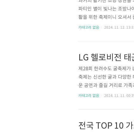
과거의 활기찬 조방 상권을 
파티인 별이 빛나는 조방나
활을 위한 축제이니 오셔서
이 빛나는 조방나이트 레트로파티 기
카테고리 없음
2024. 11. 12. 13:3
조방로10번길 일원 (동일타워
추진위원회 💡 후원 🤝 
방나이트 레트로파티 일정표
의 옛 명성..
제28회 한려수도 굴축제가 
축제는 신선한 굴과 다양한 
운 공연과 즐길 거리로 가족
함께 참여해보셨으면 합니다
카테고리 없음
2024. 11. 11. 00:3
하는 제28회 한려수도 굴축제 
소 : 통영시 강구안 문화마
도, 통영시, 수협중앙회, 
전국 TOP 10
굴축제 시청시간 방영은..