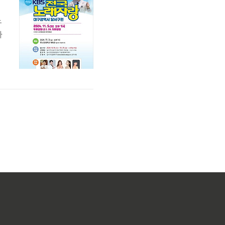
노
자
래
심