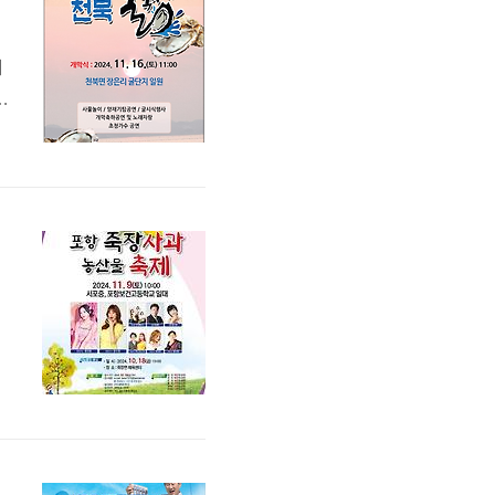
서
북
:
:
0