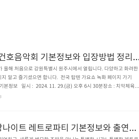
제1회 고(故) 박건호음악회 기본정보와 입장방법 정리 송가인 안성훈 나태주 심신 김수희 전영록 복지은 남궁옥
가 올해 처음으로 강원특별시 원주시에서 열립니다. 다양하고 화려한
치지 말고 즐기셨으면 합니다. 전국 탑텐 가요쇼 녹화 페이지 가기
정보 일시 : 2024. 11. 29.(금) 오후 6시 30분장소 : 치악체육
 : 원주시제작 : 애항 커뮤니티 제1회 고(故) 박건호음악회 입장방
3
 제1회 고(故) 박건호음악회 출연진 제1회 고(故) 박건호음악회 
시 치악체육관에서 열리는 '제1회 박건호 음악회'는 송가인을 비롯하여 
, 심신, 남궁옥분, 임수정, 나태주, 정다경, 복지은 등 국내 최..
별이 빛나는 조방나이트 레트로파티 기본정보와 출연진 소개