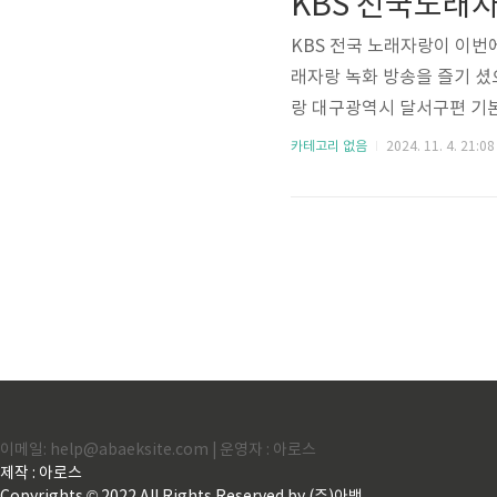
KBS 전국 노래자랑이 이번
래자랑 녹화 방송을 즐기 
랑 대구광역시 달서구편 기본정보 
광자*우천시 : 성서체육공원
카테고리 없음
2024. 11. 4. 21:08
자랑 대구광역시 달서구편 
안내 - 접수기간: 2024. 10
- 접수처: 달서구 문화관광과, 
이메일: help@abaeksite.com | 운영자 : 아로스
제작 : 아로스