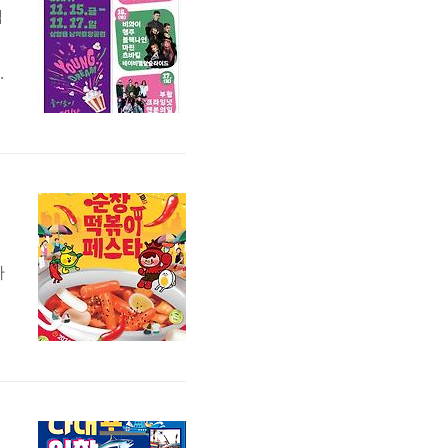
립
제
주
랩
마
2