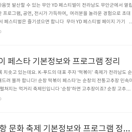
음껏 발산할 수 있는 무안 YD 페스티벌이 전라남도 무안군에서 열
 프로그램, 공연, 전시가 가득하여, 여러분을 놀라운 경험으로 초대
서 페스티벌은 즐기셨으면 합니다 무아 YD 페스티벌 페이지 가기 
일시 : 2024.11. 15.(금)~11.17.(일)장소 : 삼향읍 남악중앙공원
0
무안 YD페스티벌 라인업 제4회 무안 YD페스티벌 주요 프로그램 ✔️
 가맥을 즐기며 지역 음악가들의 축하 공연을 함께하세요! ✔️ 댄
움직이며 열정을 표현해 보세요! ✔️ 힙합페스타: 힙합 음악과 댄스, 
볶이 페스타 기본정보와 프로그램 정리
 치솟고 있는데요. K-푸드의 대표 주자 ‘떡볶이’ 축제가 전라남도 순
드려 볼까 합니다! 순창 떡볶이 페스타’는 순창의 전통고추장 민속
 펼쳐지는 먹거리 축제인입니다 ‘순창’하면 고추장이죠? 순창 고추장
운 떡볶이를 만나 볼 수 있다고 합니다. 직접 먹으며 즐기는 떡볶이 부
0
 전통 고추장 체험 행사, 각종 체험부스와 공연이 준비되어 있으니 남녀
 오셔서 즐기셨으면 합니다 다대포 어항 문화 축제 페이지 가기 20
시 : 2024.11.16.(토)~11.17.(일) 10:00~17:00대상 : 제한없
제9회 다대포 어항 문화 축제 기본정보와 프로그램 정리 황민호 황민우 서지오 출연