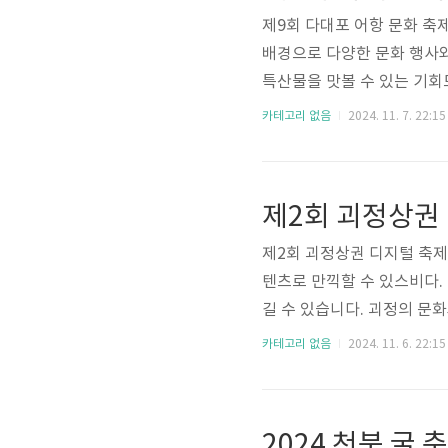
제9회 다대포 어항 문화 축
배경으로 다양한 문화 행사
특산물을 맛볼 수 있는 기회
들 수 있는 특별한 시간이 
카테고리 없음
2024. 11. 7. 22:15
항 문화 축제 기본정보 ❍ 기 간 
4. 11. 16.(토) 18:
참여인원 : 관광객, 사하구민 등
제2회 괴정상권 디지털 축제
텐츠로 만끽할 수 있스비다.
길 수 있습니다. 괴정의 문
멋진 무대를 꾸미니 이 기
카테고리 없음
2024. 11. 6. 22:15
2회 괴정상권 디지털 축제 괴정 또
1월 9일(토) 16:30 회
최/주관 : 사하구, 사하상
2024 천북 굴