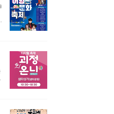
을
만
콘
즐
서
제
1
줄