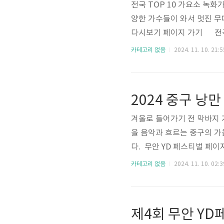
전국 TOP 10 가요소 녹화
양한 가수들이 와서 멋진 무
다시보기 페이지 가기 전국 T
부 오후 1시 30분 2부 오후
카테고리 없음
2024. 11. 10. 21:5
OP 10 가요쇼 녹화 출연가수
곽지은, 이대원, 강민, 후니 
예진, 미기, 하태하, 마커스강,
2024 중구 낭
겨울로 들어가기 전 막바지 
을 음악과 흐르는 중구의 가
다. 무안 YD 페스티벌 페이지
일(토) 18:00~19:30장
카테고리 없음
2024. 11. 10. 02:3
문화원 2024 중구 낭만 
는 16일 오후 6시 용두산
는 ‘널 사랑하겠어’, ‘혜화동
제4회 무안 Y