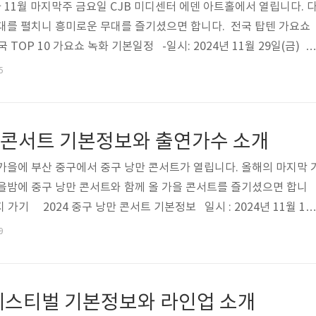
가 11월 마지막주 금요일 CJB 미디센터 에덴 아트홀에서 열립니다. 
대를 펼치니 흥미로운 무대를 즐기셨으면 합니다. 전국 탑텐 가요쇼
OP 10 가요쇼 녹화 기본일정 -일시: 2024년 11월 29일(금) 1
 3시30분 3부 오후 5시30분 -장소: CJB미디센터 에덴아트홀 전국 
5
 정훈희, 최진희, 최유나, 김상배, 진욱, 박군, 김태연, 설하윤, 박성온
용이, 윤준협, 채윤, 천가연, 이소나, 정해은, 최우진, 이수연, 삼총사, 
 곽종목, 임영순, 문소희, 이조아, ..
만 콘서트 기본정보와 출연가수 소개
가을에 부산 중구에서 중구 낭만 콘서트가 열립니다. 올해의 마지막 
을밤에 중구 낭만 콘서트와 함께 올 가을 콘서트를 즐기셨으면 합니
 가기 2024 중구 낭만 콘서트 기본정보 일시 : 2024년 11월 16
소 : 용두산 공원 종각 앞 특설무대주최/주관 : 부산광역식, 부산광역시중
9
콘서트 출연가수 2024 중구 낭만 콘서트 특징 부산광역시 중구는 오
 공원 특설무대에서 중구 낭만콘서트를 개최한다고 합니다이번 콘서트
’ 등 서정적인 곡으로 유명한 4인조 포크록밴드 ‘동물원’과 1985년..
D페스티벌 기본정보와 라인업 소개