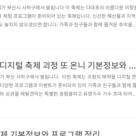
제가 부산시 사하구에서 열립니다 이 축제는 다대포의 아름다운 어항
와 체험 프로그램이 준비되어 있는 축제입니다. 신선한 해산물과 지역
도 놓치지 않으셨으면 합니다. 가족과 친구들과 함께 즐거운 추억을 
되셨으면 합니다. 전북 굴 축제 페이지 바로가기 제9회 다대포 어
: 2024. 11. 16.(토) ～ 11. 17.(일) ▷ 2일간 ※ 개막식 : ’2
00 다대포항 특설무대(수협공판장) ❍ 장 소 : 다대포항 수협공판장 일원 ❍
 약 10,000명 ❍ 주관/주최 : ..
제2회 괴정상권 디지털 축제 괴정 또 온니 기본정보와 프로그램 정리 박서진 예린 김첼로 등 출연
가 부산 사하구에서 열립니다. 이번 축제는 괴정의 매력을 디지털 
 다양한 프로그램과 이벤트가 준비되어 있어 가족과 친구들과 함께 
화와 상권을 재발견하는 특별한 경험을하고 유명가수 가수 초대 되어
회를 놓치지 않으셨으면 합니다 괴정상권 디지털 축제 페이지 가기 
 온니 기본정보 일시 : 2024. 11. 9(토) 10:30~18:30개막식 : 
화나무 셈터공원 특설무대장소 : 회화나무 셈터공원, 괴정골목시장 일원주
권활성화 추진단 제2회 괴정상권 디지털 축제 괴정 또 온니 공연 스케
 축제 기본정보와 프로그램 정리