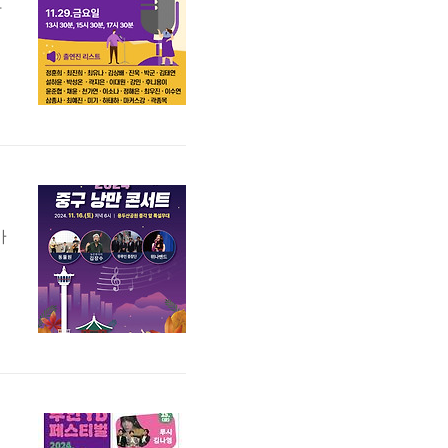
다
T
,
최
가
구
에