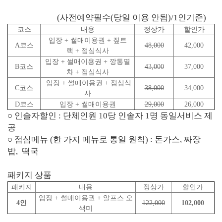
(사전예약필수(당일 이용 안됨)/1인기준)
코스
내용
정상가
할인가
입장 + 썰매이용권 + 짚트
A코스
48,000
42,000
랙 + 점심식사
입장 + 썰매이용권 + 깡통열
B코스
43,000
37,000
차 + 점심식사
입장 + 썰매이용권 + 점심식
C코스
38,000
34,000
사
D코스
입장 + 썰매이용권
29,000
26,000
○ 인솔자할인 : 단체인원 10당 인솔자 1명 동일서비스 제
공
○ 점심메뉴 (한 가지 메뉴로 통일 원칙) : 돈가스, 짜장
밥, 떡국
패키지 상품
패키지
내용
정상가
할인가
입장 + 썰매이용권 + 알프스 오
4
인
122,000
102,000
색미