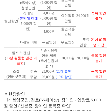
(5,000원 할
(65세이상)
안됨
인)
청양군민
장애인
4,000원
중복
할인
할인적용
24,000원
(
본인에
한해
(5,000원 할
불가
안됨
현장할인
5,000원 할
인)
인)
할인적용
4,000원
안됨
무료
21
년
0
2
월
36개월 미만
무료입장
무료입장
입장
생
이전
기준인원에
알프스 펜션
한해 제공
중복
할인
(
13
평
원룸형
펜션
미
20,000원
20,000원
(추가인원 제
불가
포함
)
공 X)
소셜
주중
23,000원
(20%
할인
)
중복
할인
(인터넷구매)
불가
주말
26,000원
(10%
할인
)
○ 현장할인
▷ 청양군민, 경로(65세이상), 장애인 - 입장료 5,000
원 할인 (신분증, 장애인 등록증 확인)