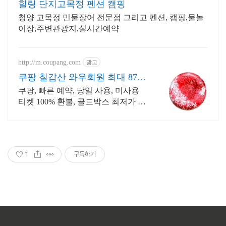
힐링 단지고목정 펜션 캠핑
청양 고목정 민물장어 전문점 그리고 펜션, 캠핑,물놀
이장,주변관광지,실시간예약
http://m.coupang.com
광고
쿠팡 칠갑산 와우회원 최대 87%
할인
쿠팡, 빠른 예약, 당일 사용, 미사용
티켓 100% 환불, 골드박스 최저가 보
장 신규 와우회원 최대 2만3천원 쿠
폰팩+5% 추가적립 혜택! 여행도 이
제 쿠팡에서!
1
구독하기