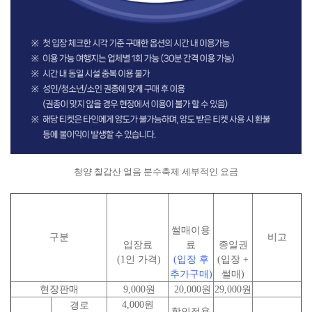
청양 칠갑산 얼음 분수축제 세부적인 요금
썰매이용
구분
비고
입장료
료
종일권
(1인 가격)
(
입장
후
(입장 +
추가구매
)
썰매)
현장판매
9,000원
20,000원
29,000원
4,000원
경로
할인적용