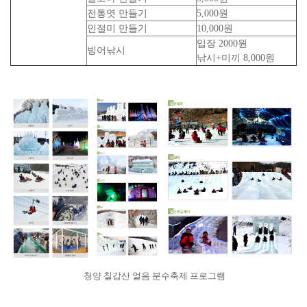
전통엿 만들기
5,000원
인절미 만들기
10,000원
입장 2000원
빙어낚시
낚시+미끼 8,000원
청양 칠갑산 얼음 분수축제 프로그램