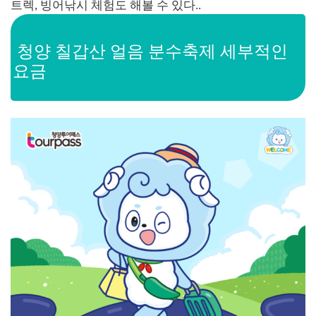
트렉, 빙어낚시 체험도 해볼 수 있다..
청양 칠갑산 얼음 분수축제 세부적인
요금