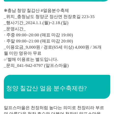
❄충남 청양 칠갑산 #얼음분수축제
_위치_충청남도 청양군 정산면 천장호길 223-35
_행사기간_2024.1.1.(월)~2.18.(일)
_운영시간_
· 주중 09:00~20:00 (매표 마감 19:00)
· 주말 09:00~21:00 (매표 마감 20:00)
_이용요금_9,000원 / 경로(65세 이상) 4,000원 / 36개
월 미만 영유아 무료
✅썰매 이용료는 별도입니다.
_문의_041-942-0797 (알프스마을)
청양 칠갑산 얼음 분수축제란?
알프스마을은 천장처럼 높다는 의미로 천장리라 부르
며 아름다운 천장 호수와 더불어 천장리 알프스마을