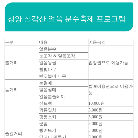
청양 칠갑산 얼음 분수축제 프로그램
구분
내용
이용금액
얼음분수
눈조각 & 얼음조각
볼거리
얼음동굴
입장권으로 이용가능
별빛나무
반딧불이 나무
눈썰매
썰매이용권으로 이용가
놀거리
얼음썰매
능
얼음봅슬레이
짚트랙
10,000원
깡통열차
5,000원
깡통스키
5,000원
군밤
5,000원
빙어뜨기
5,000원
즐길거리
달고나 만들기
5,000원