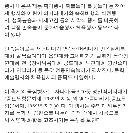
행사 내용은 제등 축하행사·쥐불놀이·불꽃놀이 등 전야
제 행사와 어린이 쇠머리대기와 축하비행의 식전행
사, 성화봉송과 서제고천 등의 서막식 행사를 비롯하
여 각종 민속놀이·문화예술행사·체육행사 등으로 짜
여 있다.
민속놀이로는 서낭대대기·영산쇠머리대기·민속팔씨름
대회·골목줄다리기·읍면대항 그네뛰기와 널뛰기·농악경
연대회·전국장사씨름대회·궁도대회·투견대회·영산줄다
리기·연날리기 등 온갖 전통민속놀이가 펼쳐진다. 문화
예술행사와 체육행사의 종목도 다양하다.
이 축제의 중심행사는, 자타가 공인하듯 영산쇠머리대기
(중요무형문화재, 1969년 지정)와 영산줄다리기(중요무
형문화재, 1969년 지정)이다. 이 행사는 주민과 외부참가
자를 동과 서 양편으로 나누어 경쟁 속에서 치름으로
써 신명과 화합을 고조시키는 특성을 보인다.