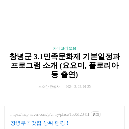
카테고리 없음
창녕군 3.1민족문화제 기본일정과
프로그램 소개 (요요미, 플로리아
등 출연)
소소한 관심사
2024. 2. 22. 01:25
https://map.naver.com/p/entry/place/1506123411
광고
창녕부곡맛집 상위 랭킹 !