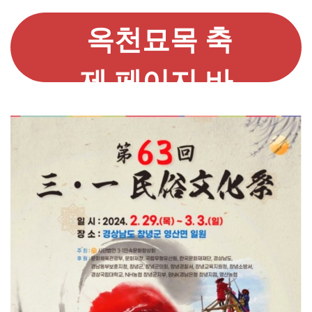
옥천묘목 축
제 페이지 바
로가기