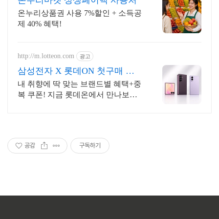
온누리상품권 사용 7%할인 + 소득공
제 40% 혜택!
http://m.lotteon.com
광고
삼성전자 X 롯데ON 첫구매 최
대 5천원 혜택!
내 취향에 딱 맞는 브랜드별 혜택+중
복 쿠폰! 지금 롯데온에서 만나보세
요!
공감
구독하기