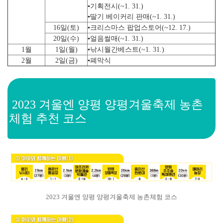
▪
기획전시
(~1. 31.)
▪
딸기
베이커리 판매
(~1. 31.)
16
일
(
토
)
▪
크리스마스
팝업스토어
(~12. 17.)
20
일
(
수
)
▪
얼음썰매
(~1. 31.)
1
월
1
일
(
월
)
▪
낚시월간베스트
(~1. 31.)
2
월
2
일
(
금
)
▪
폐막
식
2023 겨울엔 양평 양평겨울축제
농촌
체험 추천 코스
2023 겨울엔 양평 양평겨울축제 농촌체험 코스