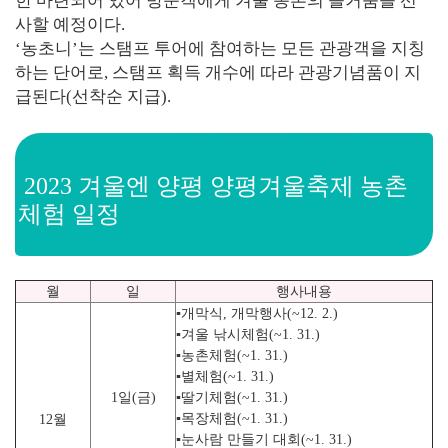
한 마련되어 있어 방문객에게 겨울 농촌의 즐거움을 선
사할 예정이다.
‘농초니’는 스탬프 투어에 참여하는 모든 관광객을 지칭
하는 단어로, 스탬프 획득 개수에 따라 관광기념품이 지
급된다(선착순 지급).
2023 겨울엔 양평 양평겨울축제
농촌
체험 일정
월
일
행사내용
▪
개막식
,
개막행사
(~12. 2.)
▪
겨울
낚시체험
(~1. 31.)
▪
농촌체험
(~1. 31.)
▪
별체험
(~1. 31.)
1
일
(
금
)
▪
딸기체험
(~1. 31.)
▪
목장체험
(~1. 31.)
12
월
▪
눈사람
만들기 대회
(~1. 31.)